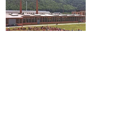
Wissenschaft und Technik in
dieser Zeit
1990 - Weltraumteleskop Hubble, USA
1991 - Erster Offshore-Windpark – Vindeby
vor der Südostküste Dänemarks.
1991 - Der spätere Berndorf AG-Vorstand